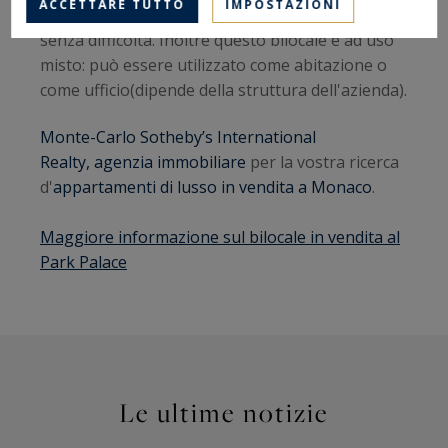
ACCETTARE TUTTO
IMPOSTAZIONI
d'appoggio perfetto e troverà anche un inquilino
senza difficoltà. Inoltre questo bilocale è ad uso
misto: può essere utilizzato come abitazione o
come ufficio(dipende della struttura dell'azienda).
Monte-Carlo Sotheby’s International
Realty,
agenzia immobiliare
per la vostra ricerca
d'
appartamenti di lusso in vendita a Monaco
.
Maggiore informazione sul bilocale in vendita al
Park Palace
Le ultime notizie