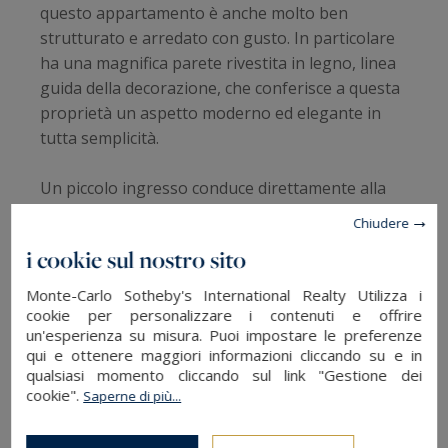
questo appartamento è anche molto ben
strutturato e arredato con gusto. In particolare
ha una magnifica parete rivestita in legno, linea
guida della decorazione, che conferisce a questa
proprietà un aspetto moderno ed elegante in
tutta semplicità.
Un piccolo ingresso conduce direttamente alla
cucina. Tra la cucina americana e l'angolo
Chiudere
cottura, è completamente attrezzata e decorata
i cookie sul nostro sito
in toni scuri molto contemporanei. La visita
prosegue nel soggiorno che ospita anche una
Monte-Carlo Sotheby's International Realty Utilizza i
zona pranzo. Troverai quindi un bagno con
cookie per personalizzare i contenuti e offrire
un'esperienza su misura. Puoi impostare le preferenze
doccia e una camera da letto con una loggia.
qui e ottenere maggiori informazioni cliccando su e in
qualsiasi momento cliccando sul link "Gestione dei
Grazie alla sua posizione e ai suoi numerosi
cookie".
Saperne di più...
vantaggi, questo appartamento rappresenta un
investimento ideale. Riuscirà a fare un punto