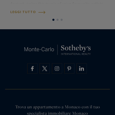
August, enjoy the music of your favourite artists
P
all summer long. Meet international artists and
e
LEGGI TUTTO
L
iconic voices for some…
c
Trova un appartamento a Monaco con il tuo
specialista immobiliare Monaco