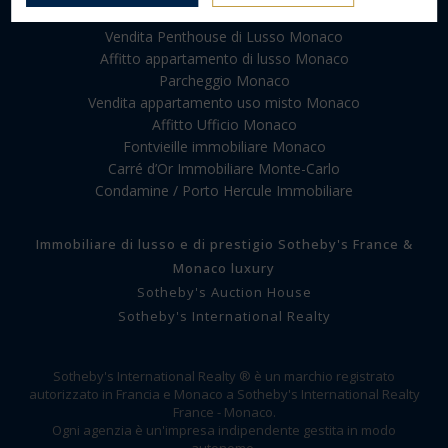
Investimento immobiliare Monaco
Vendita Penthouse di Lusso Monaco
Affitto appartamento di lusso Monaco
Parcheggio Monaco
Vendita appartamento uso misto Monaco
Affitto Ufficio Monaco
Fontvieille immobiliare Monaco
Carré d’Or Immobiliare Monte-Carlo
Condamine / Porto Hercule Immobiliare
Immobiliare di lusso e di prestigio Sotheby's France &
Monaco luxury
Sotheby's Auction House
Sotheby's International Realty
Sotheby's International Realty ® è un marchio registrato
autorizzato in Francia e Monaco a Sotheby's International Realty
France - Monaco.
Ogni agenzia è un'impresa indipendente gestita in modo
autonomo.