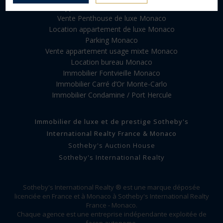
Vente appartement Investissement Monaco
Vente Penthouse de luxe Monaco
Location appartement de luxe Monaco
Parking Monaco
Vente appartement usage mixte Monaco
Location bureau Monaco
Immobilier Fontvieille Monaco
Immobilier Carré d’Or Monte-Carlo
Immobilier Condamine / Port Hercule
Immobilier de luxe et de prestige Sotheby's
International Realty France & Monaco
Sotheby's Auction House
Sotheby's International Realty
Sotheby's International Realty ® est une marque déposée
licenciée en France et à Monaco à Sotheby's International Realty
France - Monaco.
Chaque agence est une entreprise indépendante exploitée de
façon autonome.