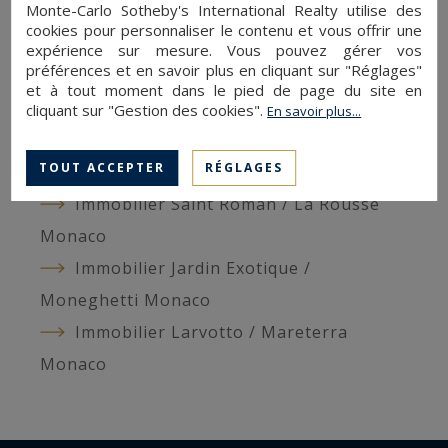
Monte-Carlo Sotheby's International Realty utilise des
Vente appartement usage mixte
cookies pour personnaliser le contenu et vous offrir une
Monaco
expérience sur mesure. Vous pouvez gérer vos
préférences et en savoir plus en cliquant sur "Réglages"
Location bureau Monaco
et à tout moment dans le pied de page du site en
Immobilier Fontvieille Monaco
cliquant sur "Gestion des cookies".
En savoir plus...
Immobilier Carré d’Or Monte-Carlo
TOUT ACCEPTER
RÉGLAGES
Immobilier Condamine / Port Hercule
Immobilier Saint Roman / La Rousse
Monaco
Immobilier Jardin Exotique /
Moneghetti Monaco
Immobilier Larvotto / Mareterra
Monaco