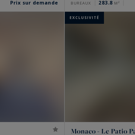
Prix sur demande
283.8
BUREAUX
M²
EXCLUSIVITÉ
Monaco - Le Patio P