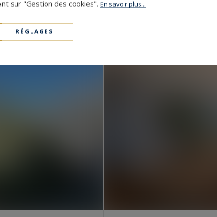
Monaco - Winter Pa
ant sur "Gestion des cookies".
En savoir plus...
3 600 000 €
262.6
APPARTEMENT
M²
RÉGLAGES