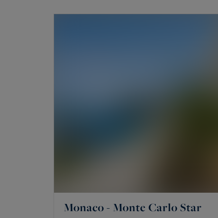
pour concrétiser son projet d'acquisition dans
Chaque
vente
s'accompagne d'un service sur-
authentique.
Monaco - Monte Carlo Star