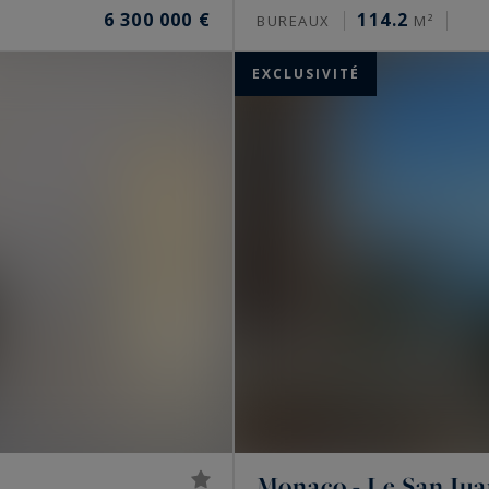
6 300 000 €
114.2
BUREAUX
M²
EXCLUSIVITÉ
Monaco - Le San Ju