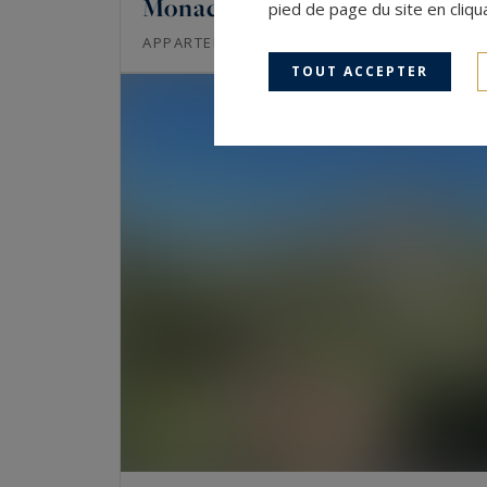
Monaco - Le Monte-Carlo Sun
pied de page du site en cliqu
83
2
APPARTEMENT
M²
PIÈCES
TOUT ACCEPTER