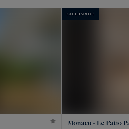
 la Principauté.
EXCLUSIVITÉ
mesure, de la recherche jusqu'à la signature de l'acte
Monaco - Le Patio P