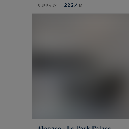
226.4
BUREAUX
M²
Monaco - Le Park Palace