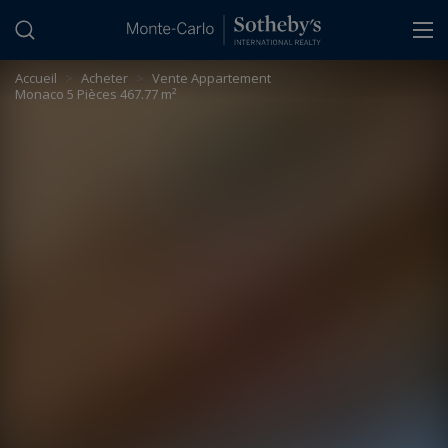
Panneau de gestion des cookies
Accueil
>
Acheter
>
Vente Appartement
Monaco 5 Pièces 467.77 m²