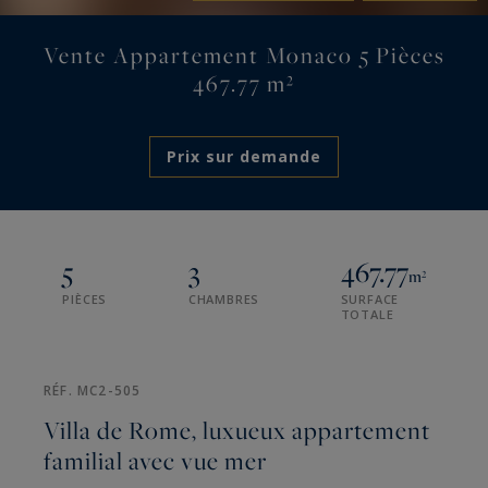
Vente Appartement Monaco 5 Pièces
467.77 m²
Prix sur demande
5
3
467.77
m²
PIÈCES
CHAMBRES
SURFACE
TOTALE
RÉF. MC2-505
Villa de Rome, luxueux appartement
familial avec vue mer