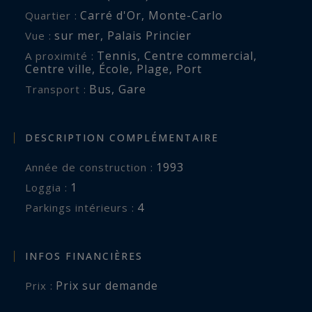
de bain/douche attenante, une des chambres
Carré d'Or, Monte-Carlo
Quartier :
bénéficiant d’un balcon privatif. Enfin, une
sur mer
,
Palais Princier
Vue :
magnifique cuisine entièrement équipée avec
Tennis
,
Centre commercial
,
A proximité :
tout le matériel moderne se situe en retrait,
Centre ville
,
École
,
Plage
,
Port
derrière la salle à manger. L’appartement
Bus
,
Gare
Transport :
comprend également un cellier, une réserve, une
grande buanderie, une toilette invités et une
entrée de service avec toilette séparée.
DESCRIPTION COMPLÉMENTAIRE
L’appartement est proposé à la vente avec 2
1993
Année de construction :
caves et 4 emplacements de parking dans
1
loggia :
l’immeuble.
4
parkings intérieurs :
Monte-Carlo Sotheby’s International Realty,
agence immobiliere de luxe pour votre recherche
INFOS FINANCIÈRES
d’appartements de prestige à Monaco.
Prix sur demande
Prix :