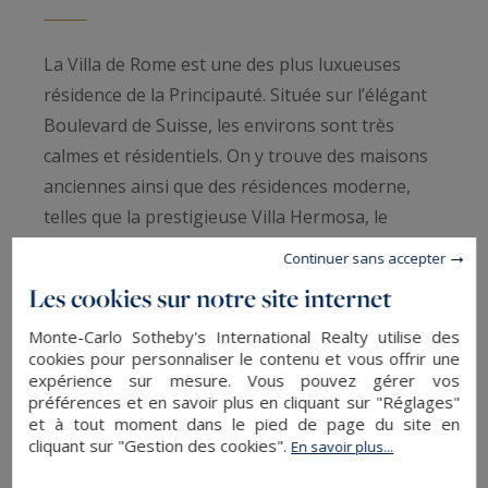
La Villa de Rome est une des plus luxueuses
résidence de la Principauté. Située sur l’élégant
Boulevard de Suisse, les environs sont très
calmes et résidentiels. On y trouve des maisons
anciennes ainsi que des résidences moderne,
telles que la prestigieuse Villa Hermosa, le
Schuylkill ou le Domaine de Roqueville.
Continuer sans accepter
L’immeuble avec service de conciergerie 24/7
Les cookies sur notre site internet
offre de magnifiques prestations. Les
Monte-Carlo Sotheby's International Realty utilise des
appartements y sont très luxueux avec des
cookies pour personnaliser le contenu et vous offrir une
finitions haut de gamme digne des plus belles
expérience sur mesure. Vous pouvez gérer vos
clientèles. A quelques pas de la résidence se
préférences et en savoir plus en cliquant sur "Réglages"
et à tout moment dans le pied de page du site en
trouve le Carré d’Or, mythique quartier de la
cliquant sur "Gestion des cookies".
En savoir plus...
Principauté où vous trouverez des boutiques de