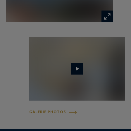
exceptionnelles, boiseries laquées… La
décoration sur mesure est également élégante
et raffinée, dans des tons modernes et
chaleureux. Les pièces de réception ainsi que la
suite de maitre ouvrent sur une magnifique
loggia bénéficiant d’une vue féérique sur la mer,
le Port et le Rocher. Pendant plus de 6 mois dans
l’année, cet espace de vie supplémentaire vous
offrira de fantastiques moments en famille et
l’été, vous pourrez admirer les feux d’artifices qui
inondent la ville de couleurs. Cet appartement à
la vente est très lumineux et mise en valeur
grâce aux luxueuses rénovations dont il a
bénéficié.
GALERIE PHOTOS
Les ascenseurs de l’immeuble mènent à un palier