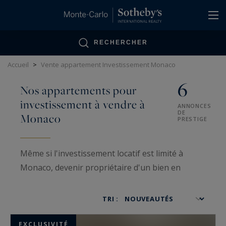
Panneau de gestion des cookies
RECHERCHER
Accueil
>
Vente appartement Investissement Monaco
6
Nos appartements pour
investissement à vendre à
ANNONCES
DE
Monaco
PRESTIGE
Même si l'investissement locatif est limité à
Monaco, devenir propriétaire d'un bien en
Principauté vous ouvre de nombreuses portes,
notamment la possibilité de ne pas être assujetti
TRI :
à certaines taxes. Nos équipes peuvent vous
renseigner sur les meilleures façons d'investir
EXCLUSIVITÉ