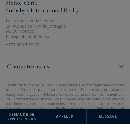
Monte-Carlo
Sotheby's International Realty
Les Arcades du Métropole
2a, Avenue de Grande Bretagne
98000 Monaco
Principauté de Monaco
+377 93 25 37 27
Les informations recueillies sur ce formulaire sont enregistrées dans un
fichier informatisé par la société Monte-Carlo Sotheby's International
Realty pour la gestion et le suivi de votre demande. Conformément à la
loi "Informatique et liberté", vous pouvez exercer votre droit d'accès
aux données vous concernant et les faire rectifier en contactant : Monte-
Carlo Sotheby's International Realty, correspondant : "Informatique et
libertés" 2a, Avenue de Grande Bretagne 98000 Monaco ou à
DEMANDE DE
APPELER
MESSAGE
info@montecarlo-sothebysrealty.com
, en précisant dans l'objet du
RENDEZ-VOUS
courrier "Droit des personnes" et en joignant la copie de votre
justificatif d'identité.