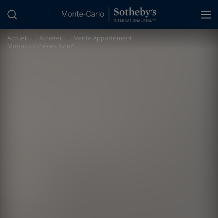
Panneau de gestion des cookies
Accueil
>
Acheter
>
Vente Appartement
Monaco 2 Pièces 67 m²