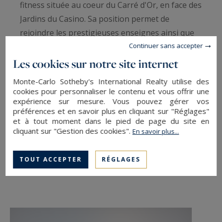
fitness située au coeur du Carré d'Or, en face des
Jardins du Casino. Sa position permet de
rejoindre les prestigieuses enseignes ainsi que
Continuer sans accepter
les restaurants de renoms à quelques pas.
L'appartement offre de beaux espaces et une
Les cookies sur notre site internet
belle luminosité. Il peut être utilisé comme
Monte-Carlo Sotheby's International Realty utilise des
habitation ou bureau.
cookies pour personnaliser le contenu et vous offrir une
expérience sur mesure. Vous pouvez gérer vos
préférences et en savoir plus en cliquant sur "Réglages"
et à tout moment dans le pied de page du site en
cliquant sur "Gestion des cookies".
SAUVEGARDER
En savoir plus...
IMPRIMER
TOUT ACCEPTER
RÉGLAGES
PARTAGER