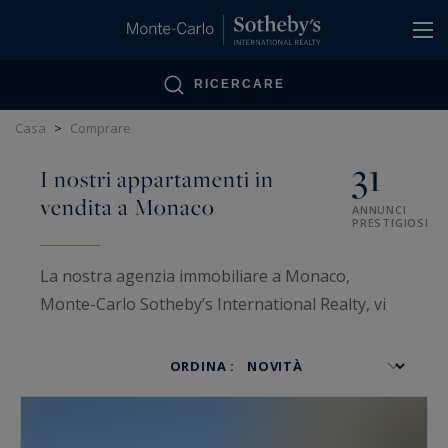
Pannello di gestione dei cookie
RICERCARE
Casa
>
Comprare
31
I nostri appartamenti in
vendita a Monaco
ANNUNCI
PRESTIGIOSI
La nostra agenzia immobiliare a Monaco,
Monte-Carlo Sotheby’s International Realty, vi
accompagna per l'acquisto di un appartamento a
Monaco. La nostra significativa esperienza nel
ORDINA :
settore immobiliare a Monaco ci permette di
proporvi i migliori appartamenti in vendita
situati sul Principato di Monaco. Rispondiamo