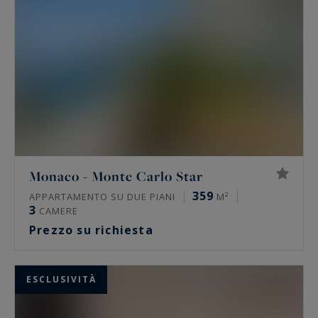
alle esigenze di una clientela esigente alla ricerca
di appartamenti di lusso a Monaco. Fate appello
ad un esperto della vendita di appartamenti a
Monaco.
Monaco - Monte Carlo Star
359
APPARTAMENTO SU DUE PIANI
M²
3
CAMERE
Prezzo su richiesta
ESCLUSIVITÀ