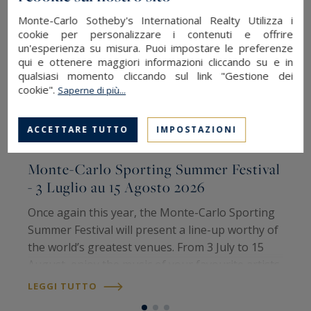
Monte-Carlo Sotheby's International Realty Utilizza i
cookie per personalizzare i contenuti e offrire
un'esperienza su misura. Puoi impostare le preferenze
qui e ottenere maggiori informazioni cliccando su e in
qualsiasi momento cliccando sul link "Gestione dei
cookie".
Saperne di più...
ACCETTARE TUTTO
IMPOSTAZIONI
Monte-Carlo Sporting Summer Festival
M
- 3 Luglio au 15 Agosto 2026
Once again this year, the Monte-Carlo Sporting
È
Summer Festival will present a line-up worthy of
s
the world’s greatest venues. From 3 July to 15
R
August, enjoy the music of your favourite artists
P
all summer long. Meet international artists and
e
LEGGI TUTTO
L
iconic voices for some…
c