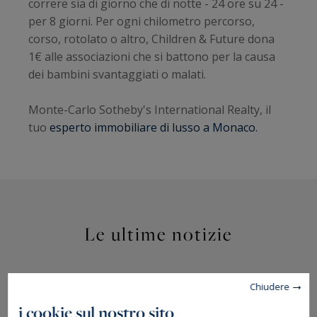
correre sia di giorno che di notte - 24 ore su 24 -
per 8 giorni. Per ogni chilometro percorso,
corso, rotolato o altro, Children & Future dona
1€ alle associazioni che si battono per la causa
dei bambini svantaggiati o malati.
Monte-Carlo Sotheby's International Realty, il
tuo
esperto immobiliare di lusso a Monaco.
Le ultime notizie
Chiudere
i cookie sul nostro sito