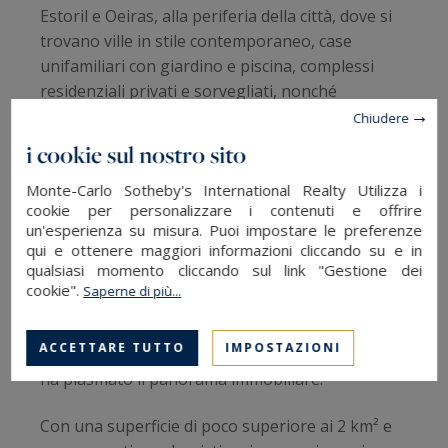
Estoril e Oeiras, alla periferia della città, dove si
trovano ville in stile contemporaneo, case
unifamiliari con giardino e piscina, complessi
residenziali privati e sorvegliati, nonché
appartamenti di lusso sul lungomare. Questi
Chiudere
ultimi sono particolarmente apprezzati dagli
i cookie sul nostro sito
acquirenti nordamericani.
Monte-Carlo Sotheby's International Realty Utilizza i
cookie per personalizzare i contenuti e offrire
Monaco: l'esempio per eccellenza
un'esperienza su misura. Puoi impostare le preferenze
della rarità
qui e ottenere maggiori informazioni cliccando su e in
qualsiasi momento cliccando sul link "Gestione dei
cookie".
Saperne di più...
Pochi mercati illustrano in modo così chiaro il
legame tra un'offerta limitata e l'aumento dei
ACCETTARE TUTTO
IMPOSTAZIONI
prezzi come
Monaco
, dove la scarsità di terreni
ha plasmato il panorama immobiliare.
Con una superficie di poco superiore ai 2 km² e