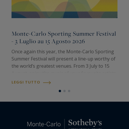
Monte-Carlo Sporting Summer Festival
M
- 3 Luglio au 15 Agosto 2026
Once again this year, the Monte-Carlo Sporting
È
Summer Festival will present a line-up worthy of
s
the world’s greatest venues. From 3 July to 15
R
August, enjoy the music of your favourite artists
P
all summer long. Meet international artists and
e
LEGGI TUTTO
L
iconic voices for some…
c