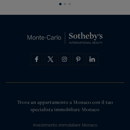
iconic voices for some…
c
Trova un appartamento a Monaco con il tuo
specialista immobiliare Monaco
Investimento immobiliare Monaco