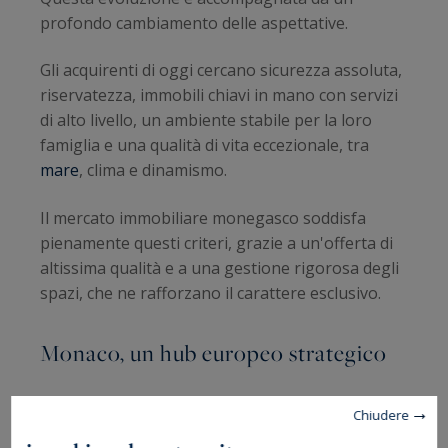
profondo cambiamento delle aspettative.
Gli acquirenti di oggi cercano sicurezza assoluta,
riservatezza, immobili chiavi in mano con servizi
di alto livello, un ambiente stabile per la loro
famiglia e una qualità di vita eccezionale, tra
mare
, clima e dinamismo.
Il mercato immobiliare monegasco soddisfa
pienamente questi criteri, grazie a un'offerta di
altissima qualità e a una gestione rigorosa degli
spazi, che ne rafforzano il carattere esclusivo.
Monaco, un hub europeo strategico
Gli acquirenti provengono prevalentemente
Chiudere
dall'Occidente, con una forte presenza europea.