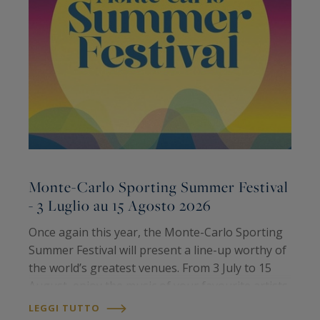
Monte-Carlo Sporting Summer Festival
M
- 3 Luglio au 15 Agosto 2026
Once again this year, the Monte-Carlo Sporting
È
Summer Festival will present a line-up worthy of
s
the world’s greatest venues. From 3 July to 15
R
August, enjoy the music of your favourite artists
P
all summer long. Meet international artists and
e
LEGGI TUTTO
L