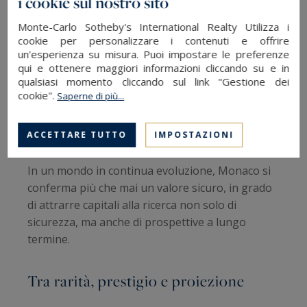
i cookie sul nostro sito
Regno Unito,
Svizzera
, Francia,
Belgio
, Paesi
Bassi e
Italia
costituiscono i mercati storici.
Monte-Carlo Sotheby's International Realty Utilizza i
cookie per personalizzare i contenuti e offrire
Anche i recenti sviluppi geopolitici e fiscali hanno
un'esperienza su misura. Puoi impostare le preferenze
qui e ottenere maggiori informazioni cliccando su e in
rafforzato l'attrattiva di Monaco. Alcuni
qualsiasi momento cliccando sul link "Gestione dei
investitori, in particolare dopo la Brexit, hanno
cookie".
Saperne di più...
scelto il Principato come nuova base in Europa,
attratti dalla sua stabilità e dalla sua
ACCETTARE TUTTO
IMPOSTAZIONI
integrazione nello spazio Schengen.
In un mondo in continua evoluzione, Monaco si
conferma più che mai un valore sicuro, in grado
di attrarre capitali alla ricerca non solo di
sicurezza, ma anche di prospettive a lungo
termine.
Tra rarità, prestigio e proiezione