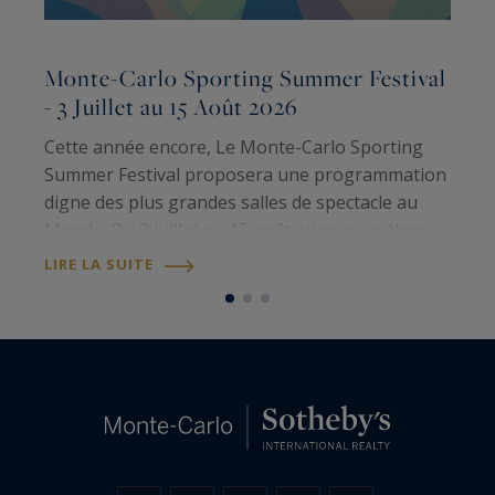
Monte-Carlo Sporting Summer Festival
L
- 3 Juillet au 15 Août 2026
Cette année encore, Le Monte-Carlo Sporting
C
Summer Festival proposera une programmation
q
digne des plus grandes salles de spectacle au
a
Monde. Du 3 juillet au 15 août, vivez au rythme
e
de vos artistes préférés durant tout
u
LIRE LA SUITE
L
l'été. Rencontrez des artistes…
d