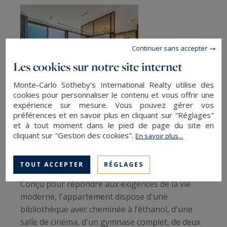
Continuer sans accepter
Les cookies sur notre site internet
Monte-Carlo Sotheby's International Realty utilise des
cookies pour personnaliser le contenu et vous offrir une
expérience sur mesure. Vous pouvez gérer vos
Crédit photo : Malta Sotheby's Realty
préférences et en savoir plus en cliquant sur "Réglages"
et à tout moment dans le pied de page du site en
cliquant sur "Gestion des cookies".
En savoir plus...
Des aménagements intérieurs
d'exception.
TOUT ACCEPTER
RÉGLAGES
Conçu pour répondre aux exigences de la vie
moderne, l'appartement dispose d'une
bibliothèque avec cheminée à l’éthanol, d'une
salle de cinéma, d'un gymnase complet, de deux