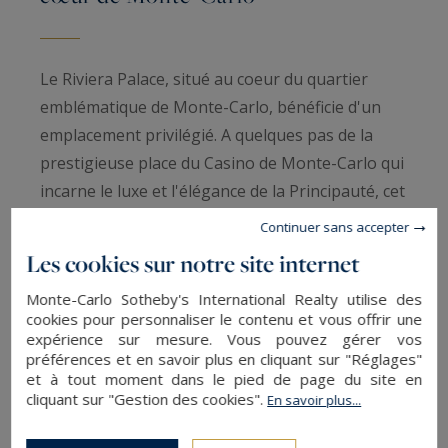
Le Riviera Palace, situé au coeur du quartier
emblématique de Monte-Carlo, bénéficie d'un
emplacement privilégié. A quelques pas de la
prestigieuse place du Casino de Monte-Carlo qui
incarne le luxe et l'élégance de la Principauté, cet
appartement de 4 pièces récemment rénové
Continuer sans accepter
offre un cadre de vie exceptionnel pour ceux qui
Les cookies sur notre site internet
recherchent le summum du confort et de la
Monte-Carlo Sotheby's International Realty utilise des
sophistication.
cookies pour personnaliser le contenu et vous offrir une
expérience sur mesure. Vous pouvez gérer vos
En entrant dans cet appartement, vous êtes
préférences et en savoir plus en cliquant sur "Réglages"
et à tout moment dans le pied de page du site en
immédiatement accueilli par une atmosphère
cliquant sur "Gestion des cookies".
En savoir plus...
raffinée et moderne. Les travaux de rénovation
ont été réalisés avec une attention méticuleuse