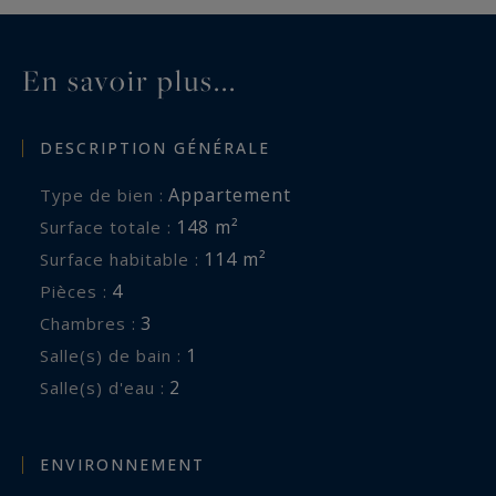
localisation privilégiée, ce qui octroie une
dimension supplémentaire à ce lieu déjà
En savoir plus...
exceptionnel, proposé à la vente par notre
agence immobilière à Monaco, Monte-Carlo
DESCRIPTION GÉNÉRALE
Sotheby's International Realty.
Appartement
Type de bien :
148 m²
Surface totale :
114 m²
Surface habitable :
4
Pièces :
3
Chambres :
1
Salle(s) de bain :
2
Salle(s) d'eau :
ENVIRONNEMENT