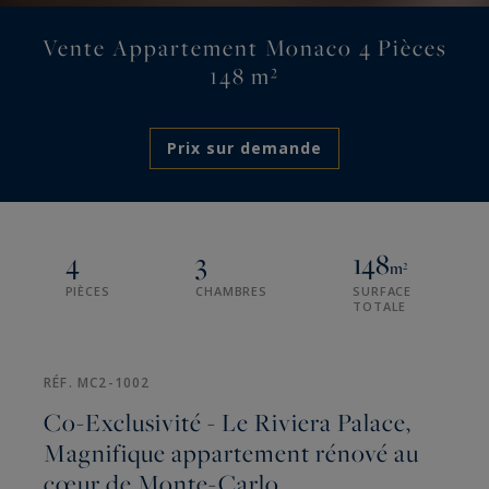
Vente Appartement Monaco 4 Pièces
148 m²
Prix sur demande
4
3
148
m²
PIÈCES
CHAMBRES
SURFACE
TOTALE
RÉF. MC2-1002
Co-Exclusivité - Le Riviera Palace,
Magnifique appartement rénové au
cœur de Monte-Carlo