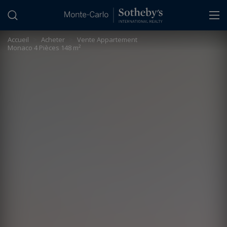
Panneau de gestion des cookies
Accueil
>
Acheter
>
Vente Appartement
Monaco 4 Pièces 148 m²