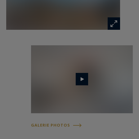
haut de gamme, est un véritable rêve pour les
amateurs de gastronomie. Elle offre un espace
fonctionnel et esthétique.
Les trois chambres à coucher sont conçues pour
offrir un maximum de confort et de tranquillité.
Chacune dispose de grandes fenêtres
permettant de profiter toute l'année de la
luminosité azuréenne. Elles ont également
chacune leur propre salle de bain ou salle de
douche. La suite parentale, est un véritable
havre de détente avec son accès à la loggia.
En résumé, ce 4 pièces à la vente à Monaco est
GALERIE PHOTOS
un véritable bijou. Il combine l'élégance et le
confort moderne auxquels s'ajoute une