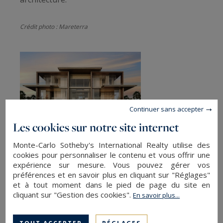
Crédit photo : Mareterra
Continuer sans accepter
Les cookies sur notre site internet
Monte-Carlo Sotheby's International Realty utilise des
cookies pour personnaliser le contenu et vous offrir une
Magnifique villa sur l'île d'Amali.
expérience sur mesure. Vous pouvez gérer vos
préférences et en savoir plus en cliquant sur "Réglages"
et à tout moment dans le pied de page du site en
Crédit photo : Dubaï Sotheby's International Realty
cliquant sur "Gestion des cookies".
En savoir plus...