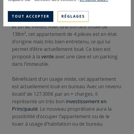
équipée avec entrée de service. Un couloir
desservant 2 chambres supplémentaire offre
TOUT ACCEPTER
RÉGLAGES
également une salle de bain, une salle de douche
et un wc invités. Avec une surface totale de
138m², cet appartement de 4 pièces est en état
d’origine mais très bien entretenu, ce qui lui
permet d’être actuellement loué. Ce bien est
proposé à la
vente
avec une cave et un parking
dans l’immeuble.
Bénéficiant d’un usage mixte, cet appartement
est actuellement loué en bureau. Avec un revenu
locatif de 127.300€ par an + charges, il
représente un très bon
investissement en
Principauté
. Le nouveau propriétaire aura la
possibilité d’occuper l’appartement ou de le
louer à usage d’habitation ou de bureau.