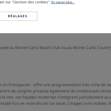
ant sur "Gestion des cookies".
En savoir plus...
 service des
immeubles du Larvotto
, de nombreux restauran
Que vous souhaitiez dîner dans une ambiance festive ou plutô
ractifs les uns que les autres. Vous choisirez le Maya Bay, 
RÉGLAGES
mbiance raffinée et luxueuse. Vous préfèrerez le Twiga ou 
e déjeuner, la Cantinetta Antinori ou le Café Llorca vous accu
à pied au Monte Carlo Beach Club ou au Monte Carlo Country
 en Principauté - offre une programmation très riche de re
Ce centre de congrès propose également de nombreuses renco
 à la mer, ces façades modernes s’intègrent parfaitement au
rimaldi Forum reste discret car seuls 2 étages sont visibles, l