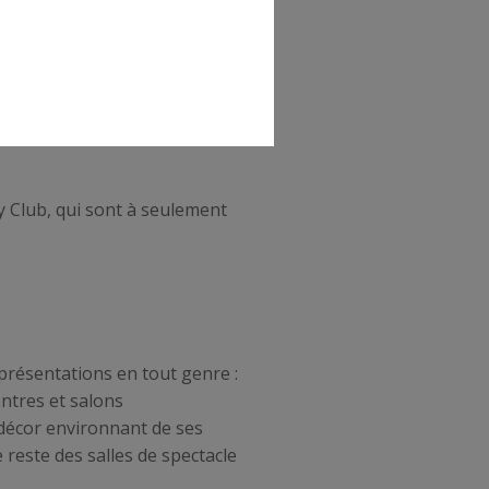
ts raffinés ou branchés se
t en famille, les
le Song Qi ou le Coya pour
le Sass Café pour un dîner
eillent sur leurs belles
 Club, qui sont à seulement
présentations en tout genre :
ntres et salons
 décor environnant de ses
e reste des salles de spectacle