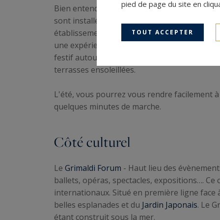
pied de page du site en cliqu
Bien entendu, afin de compléter la gamme de
sont installés sur l’Avenue Princesse Grace. 
établissements du Larvotto sont tous plus att
TOUT ACCEPTER
une expérience culinaire exotique dans une a
festif autour d’une cuisine savoureuse. Pour l
terrasses ensoleillées.
L'été, vous pourrez vous rendre facilement 
quelques minutes de marche.
Côté culturel
Le
Grimaldi Forum
- Haut lieu des évènements
ballets, opéras, spectacles, expositions…. 
internationaux. Situé en première ligne face
belles esplanades et du
Jardin Japonais
. Le G
étant construit sous la mer.